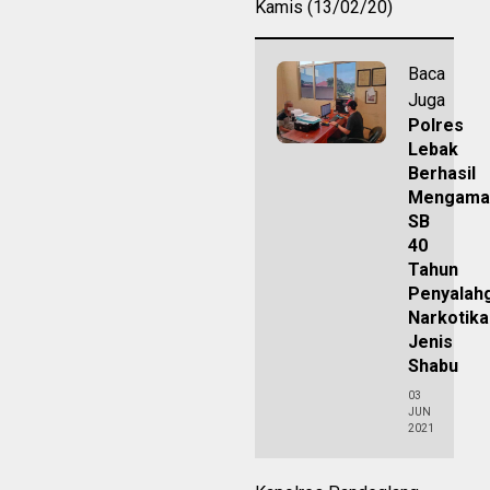
Kamis (13/02/20)
Baca
Juga
Polres
Lebak
Berhasil
Mengama
SB
40
Tahun
Penyalah
Narkotika
Jenis
Shabu
03
JUN
2021