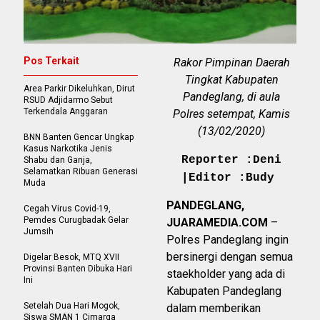
Pos Terkait
Rakor Pimpinan Daerah
Tingkat Kabupaten
Area Parkir Dikeluhkan, Dirut
Pandeglang, di aula
RSUD Adjidarmo Sebut
Terkendala Anggaran
Polres setempat, Kamis
(13/02/2020)
BNN Banten Gencar Ungkap
Kasus Narkotika Jenis
Reporter :Deni
Shabu dan Ganja,
Selamatkan Ribuan Generasi
|Editor :Budy
Muda
PANDEGLANG,
Cegah Virus Covid-19,
Pemdes Curugbadak Gelar
JUARAMEDIA.COM
–
Jumsih
Polres Pandeglang ingin
bersinergi dengan semua
Digelar Besok, MTQ XVII
Provinsi Banten Dibuka Hari
staekholder yang ada di
Ini
Kabupaten Pandeglang
Setelah Dua Hari Mogok,
dalam memberikan
Siswa SMAN 1 Cimarga