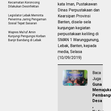
Kecamatan Koroncong
kata Iman, Pustakawan
Dilakukan Desinfektan
Dinas Perpustakaan dan
Legislator Lebak Meminta
Kearsipan Provinsi
Penerima Jaring Pengaman
Banten, disela-sela
Sosial Tepat Sasaran
kunjungan kegiatan
Wapres Ma’ruf Amin
perpustakaan keliling di
Kunjungi Pengungsi Korban
SMAN 1 Warunggunung,
Banjir Bandang di Lebak
Lebak, Banten, kepada
media, Selasa
(10/09/2019)
Baca
Juga
Guna
Memajuk
Pembang
Desa
,