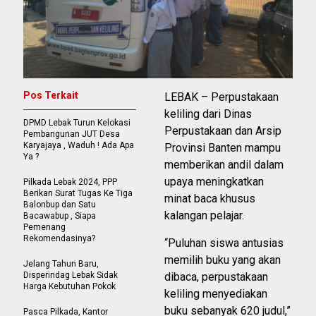
Pos Terkait
LEBAK – Perpustakaan
keliling dari Dinas
DPMD Lebak Turun Kelokasi
Perpustakaan dan Arsip
Pembangunan JUT Desa
Karyajaya , Waduh ! Ada Apa
Provinsi Banten mampu
Ya ?
memberikan andil dalam
upaya meningkatkan
Pilkada Lebak 2024, PPP
Berikan Surat Tugas Ke Tiga
minat baca khusus
Balonbup dan Satu
kalangan pelajar.
Bacawabup , Siapa
Pemenang
Rekomendasinya?
“Puluhan siswa antusias
memilih buku yang akan
Jelang Tahun Baru,
Disperindag Lebak Sidak
dibaca, perpustakaan
Harga Kebutuhan Pokok
keliling menyediakan
buku sebanyak 620 judul,”
Pasca Pilkada, Kantor