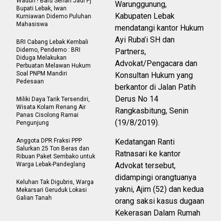
Waduh ! Baru Sehari Jadi Pj
Warunggunung,
Bupati Lebak, Iwan
Kabupaten Lebak
Kurniawan Didemo Puluhan
Mahasiswa
mendatangi kantor Hukum
Ayi Ruba’i SH dan
BRI Cabang Lebak Kembali
Didemo, Pendemo : BRI
Partners,
Diduga Melakukan
Advokat/Pengacara dan
Perbuatan Melawan Hukum
Soal PNPM Mandiri
Konsultan Hukum yang
Pedesaan
berkantor di Jalan Patih
Derus No 14
Miliki Daya Tarik Tersendiri,
Wisata Kolam Renang Air
Rangkasbitung, Senin
Panas Cisolong Ramai
(19/8/2019).
Pengunjung
Anggota DPR Fraksi PPP
Kedatangan Ranti
Salurkan 25 Ton Beras dan
Ratnasari ke kantor
Ribuan Paket Sembako untuk
Warga Lebak-Pandeglang
Advokat tersebut,
didampingi orangtuanya
Keluhan Tak Digubris, Warga
yakni, Ajim (52) dan kedua
Mekarsari Geruduk Lokasi
Galian Tanah
orang saksi kasus dugaan
Kekerasan Dalam Rumah