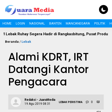
HOME
LOGIN
NASIONAL
BANTEN
MANCANEGARA
POLITIK
H
Ruhay Segera Hadir di Rangkasbitung, Pusat Produk Unggulan 
Beranda
/
Lebak
Alami KDRT, IRT
Datangi Kantor
Pengacara
Redaksi - JuaraMedia
0
LEBAK
PERISTIWA
19 Agu 2019 08:31