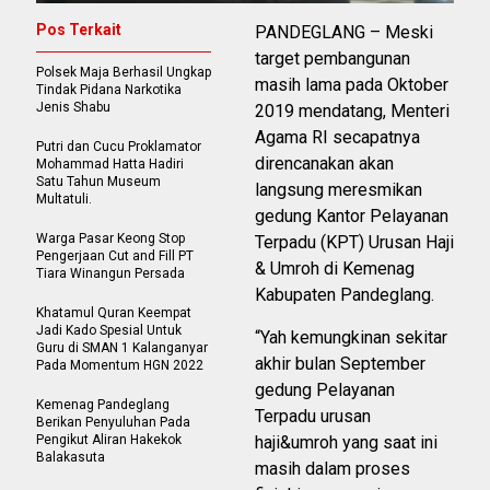
Pos Terkait
PANDEGLANG – Meski
target pembangunan
Polsek Maja Berhasil Ungkap
masih lama pada Oktober
Tindak Pidana Narkotika
Jenis Shabu
2019 mendatang, Menteri
Agama RI secapatnya
Putri dan Cucu Proklamator
direncanakan akan
Mohammad Hatta Hadiri
Satu Tahun Museum
langsung meresmikan
Multatuli.
gedung Kantor Pelayanan
Warga Pasar Keong Stop
Terpadu (KPT) Urusan Haji
Pengerjaan Cut and Fill PT
& Umroh di Kemenag
Tiara Winangun Persada
Kabupaten Pandeglang.
Khatamul Quran Keempat
Jadi Kado Spesial Untuk
“Yah kemungkinan sekitar
Guru di SMAN 1 Kalanganyar
akhir bulan September
Pada Momentum HGN 2022
gedung Pelayanan
Kemenag Pandeglang
Terpadu urusan
Berikan Penyuluhan Pada
Pengikut Aliran Hakekok
haji&umroh yang saat ini
Balakasuta
masih dalam proses