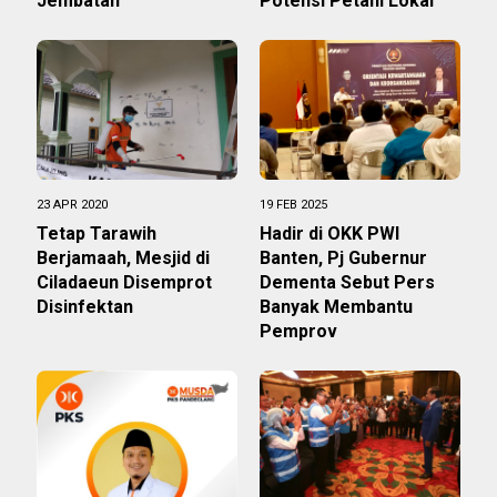
Jembatan
Potensi Petani Lokal
23 APR 2020
19 FEB 2025
Tetap Tarawih
Hadir di OKK PWI
Berjamaah, Mesjid di
Banten, Pj Gubernur
Ciladaeun Disemprot
Dementa Sebut Pers
Disinfektan
Banyak Membantu
Pemprov