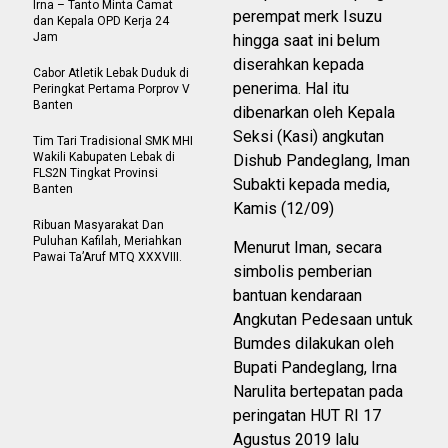
Irna – Tanto Minta Camat
perempat merk Isuzu
dan Kepala OPD Kerja 24
Jam
hingga saat ini belum
diserahkan kepada
Cabor Atletik Lebak Duduk di
penerima. Hal itu
Peringkat Pertama Porprov V
Banten
dibenarkan oleh Kepala
Seksi (Kasi) angkutan
Tim Tari Tradisional SMK MHI
Wakili Kabupaten Lebak di
Dishub Pandeglang, Iman
FLS2N Tingkat Provinsi
Subakti kepada media,
Banten
Kamis (12/09)
Ribuan Masyarakat Dan
Puluhan Kafilah, Meriahkan
Menurut Iman, secara
Pawai Ta’Aruf MTQ XXXVIII.
simbolis pemberian
bantuan kendaraan
Angkutan Pedesaan untuk
Bumdes dilakukan oleh
Bupati Pandeglang, Irna
Narulita bertepatan pada
peringatan HUT RI 17
Agustus 2019 lalu