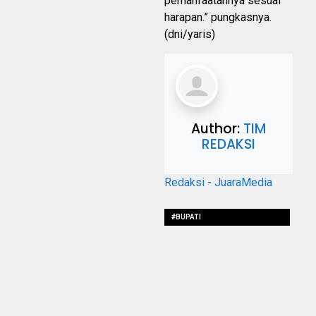
pemanfaatannya sesuai
harapan.” pungkasnya.
(dni/yaris)
Author:
TIM
REDAKSI
Redaksi - JuaraMedia
#BUPATI
#AKANSERAHKANLANGSUNG
#MOBILANGKUTANPEDESAAN
#KELOKASIBUMDES