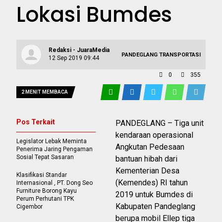
Lokasi Bumdes
Redaksi - JuaraMedia
PANDEGLANG
TRANSPORTASI
12 Sep 2019 09:44
0
355
2 MENIT MEMBACA
Pos Terkait
PANDEGLANG – Tiga unit
kendaraan operasional
Legislator Lebak Meminta
Angkutan Pedesaan
Penerima Jaring Pengaman
Sosial Tepat Sasaran
bantuan hibah dari
Kementerian Desa
Klasifikasi Standar
(Kemendes) RI tahun
Internasional , PT. Dong Seo
Furniture Borong Kayu
2019 untuk Bumdes di
Perum Perhutani TPK
Kabupaten Pandeglang
Cigembor
berupa mobil Ellep tiga