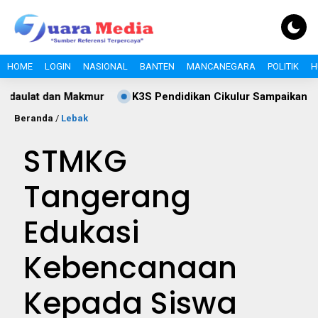
HOME
LOGIN
NASIONAL
BANTEN
MANCANEGARA
POLITIK
H
akmur
K3S Pendidikan Cikulur Sampaikan Ucapan HUT RI 
Beranda
/
Lebak
STMKG
Tangerang
Edukasi
Kebencanaan
Kepada Siswa