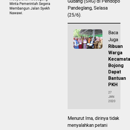
Gudang (SRG) di Pendopo
Minta Pemerintah Segera
Pandeglang, Selasa
Membangun Jalan Syekh
Nawawi.
(25/6).
Baca
Juga
Ribuan
Warga
Kecamat
Bojong
Dapat
Bantuan
PKH
27
JAN
2020
Menurut Irna, dirinya tidak
menyalahkan petani