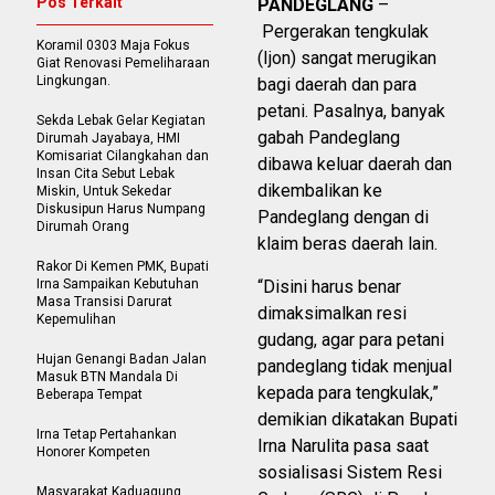
Pos Terkait
PANDEGLANG
–
Pergerakan tengkulak
Koramil 0303 Maja Fokus
(Ijon) sangat merugikan
Giat Renovasi Pemeliharaan
Lingkungan.
bagi daerah dan para
petani. Pasalnya, banyak
Sekda Lebak Gelar Kegiatan
gabah Pandeglang
Dirumah Jayabaya, HMI
Komisariat Cilangkahan dan
dibawa keluar daerah dan
Insan Cita Sebut Lebak
dikembalikan ke
Miskin, Untuk Sekedar
Diskusipun Harus Numpang
Pandeglang dengan di
Dirumah Orang
klaim beras daerah lain.
Rakor Di Kemen PMK, Bupati
Irna Sampaikan Kebutuhan
“Disini harus benar
Masa Transisi Darurat
dimaksimalkan resi
Kepemulihan
gudang, agar para petani
Hujan Genangi Badan Jalan
pandeglang tidak menjual
Masuk BTN Mandala Di
kepada para tengkulak,”
Beberapa Tempat
demikian dikatakan Bupati
Irna Tetap Pertahankan
Irna Narulita pasa saat
Honorer Kompeten
sosialisasi Sistem Resi
Masyarakat Kaduagung