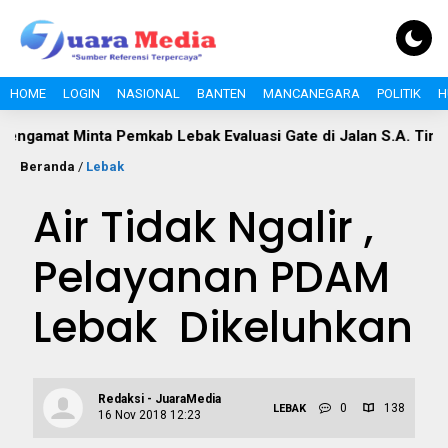
HOME
LOGIN
NASIONAL
BANTEN
MANCANEGARA
POLITIK
H
t Minta Pemkab Lebak Evaluasi Gate di Jalan S.A. Tirtayasa
Beranda
/
Lebak
Air Tidak Ngalir ,
Pelayanan PDAM
Lebak Dikeluhkan
Redaksi - JuaraMedia
0
138
LEBAK
16 Nov 2018 12:23