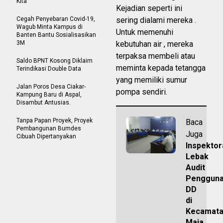
Kita
Kejadian seperti ini
Cegah Penyebaran Covid-19,
sering dialami mereka .
Wagub Minta Kampus di
Untuk memenuhi
Banten Bantu Sosialisasikan
3M
kebutuhan air , mereka
terpaksa membeli atau
Saldo BPNT Kosong Diklaim
meminta kepada tetangga
Terindikasi Double Data
yang memiliki sumur
Jalan Poros Desa Ciakar-
pompa sendiri.
Kampung Baru di Aspal,
Disambut Antusias.
Tanpa Papan Proyek, Proyek
Baca
Pembangunan Bumdes
Juga
Cibuah Dipertanyakan
Inspektor
Lebak
Audit
Penggun
DD
di
Kecamat
Maja