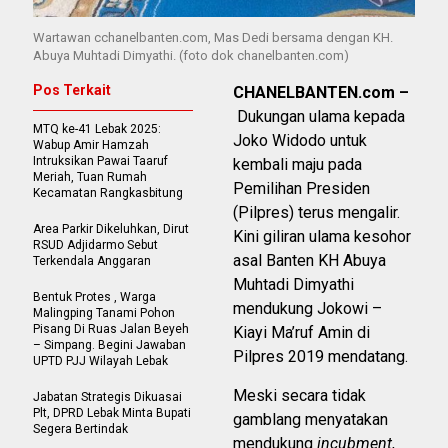
Wartawan cchanelbanten.com, Mas Dedi bersama dengan KH.
Abuya Muhtadi Dimyathi. (foto dok chanelbanten.com)
Pos Terkait
CHANELBANTEN.com –
Dukungan ulama kepada
MTQ ke-41 Lebak 2025:
Joko Widodo untuk
Wabup Amir Hamzah
Intruksikan Pawai Taaruf
kembali maju pada
Meriah, Tuan Rumah
Pemilihan Presiden
Kecamatan Rangkasbitung
(Pilpres) terus mengalir.
Area Parkir Dikeluhkan, Dirut
Kini giliran ulama kesohor
RSUD Adjidarmo Sebut
asal Banten KH Abuya
Terkendala Anggaran
Muhtadi Dimyathi
Bentuk Protes , Warga
mendukung Jokowi –
Malingping Tanami Pohon
Pisang Di Ruas Jalan Beyeh
Kiayi Ma’ruf Amin di
– Simpang. Begini Jawaban
Pilpres 2019 mendatang.
UPTD PJJ Wilayah Lebak
Meski secara tidak
Jabatan Strategis Dikuasai
Plt, DPRD Lebak Minta Bupati
gamblang menyatakan
Segera Bertindak
mendukung
incubment
,