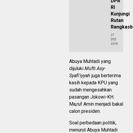
DPR
RI
Kunjungi
Rutan
Rangkasb
27
DES
2019
Abuya Muhtadi yang
dijuluki
Mufti Asy-
Syafi’iyyah
juga berterima
kasih kepada KPU yang
sudah mengesahkan
pasangan Jokowi-KH.
Ma,ruf Amin menjadi bakal
calon presiden.
Soal perbedaan politik,
menurut Abuya Muhtadi