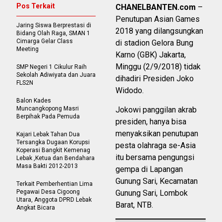
Pos Terkait
CHANELBANTEN.com
–
Penutupan Asian Games
Jaring Siswa Berprestasi di
2018 yang dilangsungkan
Bidang Olah Raga, SMAN 1
Cimarga Gelar Class
di stadion Gelora Bung
Meeting
Karno (GBK) Jakarta,
Minggu (2/9/2018) tidak
SMP Negeri 1 Cikulur Raih
Sekolah Adiwiyata dan Juara
dihadiri Presiden Joko
FLS2N
Widodo.
Balon Kades
Muncangkopong Masri
Jokowi panggilan akrab
Berpihak Pada Pemuda
presiden, hanya bisa
menyaksikan penutupan
Kajari Lebak Tahan Dua
Tersangka Dugaan Korupsi
pesta olahraga se-Asia
Koperasi Bangkit Kemenag
itu bersama pengungsi
Lebak ,Ketua dan Bendahara
Masa Bakti 2012-2013
gempa di Lapangan
Gunung Sari, Kecamatan
Terkait Pemberhentian Lima
Pegawai Desa Cigoong
Gunung Sari, Lombok
Utara, Anggota DPRD Lebak
Barat, NTB.
Angkat Bicara