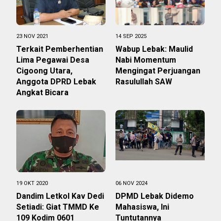
23 NOV 2021
14 SEP 2025
Terkait Pemberhentian
Wabup Lebak: Maulid
Lima Pegawai Desa
Nabi Momentum
Cigoong Utara,
Mengingat Perjuangan
Anggota DPRD Lebak
Rasulullah SAW
Angkat Bicara
19 OKT 2020
06 NOV 2024
Dandim Letkol Kav Dedi
DPMD Lebak Didemo
Setiadi: Giat TMMD Ke
Mahasiswa, Ini
109 Kodim 0601
Tuntutannya