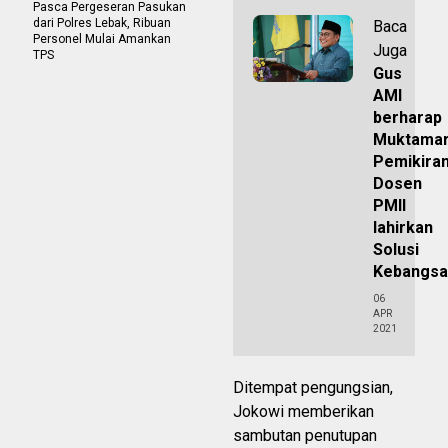
Pasca Pergeseran Pasukan
dari Polres Lebak, Ribuan
Baca
Personel Mulai Amankan
Juga
TPS
Gus
AMI
berharap
Muktama
Pemikira
Dosen
PMII
lahirkan
Solusi
Kebangsa
06
APR
2021
Ditempat pengungsian,
Jokowi memberikan
sambutan penutupan