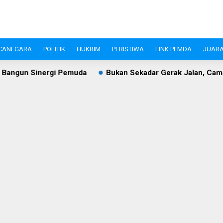
CANEGARA
POLITIK
HUKRIM
PERISTIWA
LINK PEMDA
JUARA
emuda
Bukan Sekadar Gerak Jalan, Camat Kalanganyar Ban