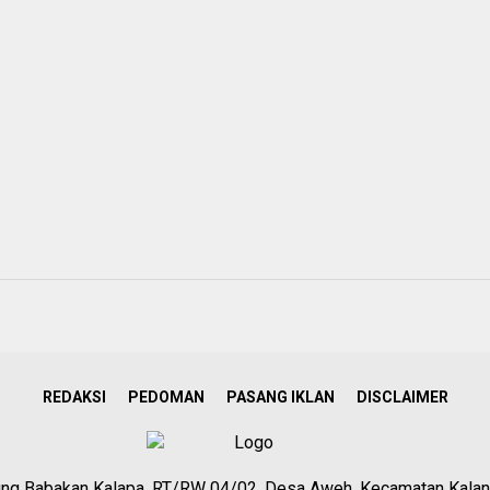
REDAKSI
PEDOMAN
PASANG IKLAN
DISCLAIMER
g Babakan Kalapa, RT/RW 04/02, Desa Aweh, Kecamatan Kalan