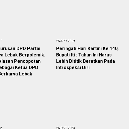
22
25 APR 2019
urusan DPD Partai
Peringati Hari Kartini Ke 140,
ya Lebak Berpolemik.
Bupati Iti : Tahun Ini Harus
 Alasan Pencopotan
Lebih Dititik Beratkan Pada
Sebagai Ketua DPD
Introspeksi Diri
Berkarya Lebak
22
26 OKT 2023