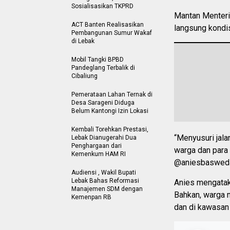
Sosialisasikan TKPRD
Mantan Menteri
ACT Banten Realisasikan
langsung kondisi
Pembangunan Sumur Wakaf
di Lebak
Mobil Tangki BPBD
Pandeglang Terbalik di
Cibaliung
Pemerataan Lahan Ternak di
Desa Sarageni Diduga
Belum Kantongi Izin Lokasi
Kembali Torehkan Prestasi,
“Menyusuri jala
Lebak Dianugerahi Dua
Penghargaan dari
warga dan para 
Kemenkum HAM RI
@aniesbasweda
Audiensi , Wakil Bupati
Lebak Bahas Reformasi
Anies mengatakan
Manajemen SDM dengan
Bahkan, warga m
Kemenpan RB
dan di kawasan 