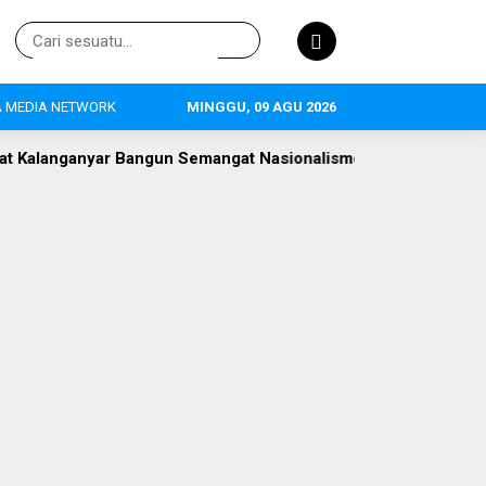
 MEDIA NETWORK
MINGGU, 09 AGU 2026
gun Semangat Nasionalisme Pelajar
Polemik Gate Parkir Ja