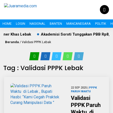
HOME
LOGIN
NASIONAL
BANTEN
MANCANEGARA
POLITIK
H
iner Khas Lebak
Akademisi Soroti Tunggakan PBB Rp8,4 Mil
Beranda
/
Validasi PPPK Lebak
Tag : Validasi PPPK Lebak
22 SEP 2025 |
PPPK
PARUH WAKTU
Validasi
PPPK Paruh
Waktu di