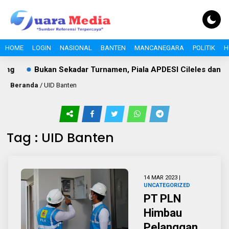
HOME
LOGIN
NASIONAL
BANTEN
MANCANEGARA
POLITIK
H
g
Bukan Sekadar Turnamen, Piala APDESI Cileles dan BI
Beranda
/
UID Banten
Tag : UID Banten
14 MAR 2023 |
UNCATEGORIZED
PT PLN
Himbau
Pelanggan