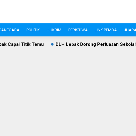
CANEGARA
POLITIK
HUKRIM
PERISTIWA
LINK PEMDA
JUARA
u
DLH Lebak Dorong Perluasan Sekolah Adiwiyata, Kesada