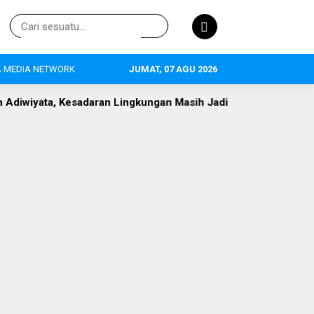
 MEDIA NETWORK
JUMAT, 07 AGU 2026
ran Lingkungan Masih Jadi Tantangan
Keraton UMKM Lebak