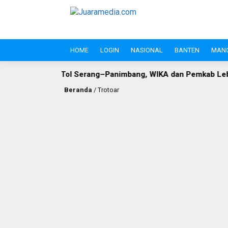
HOME
LOGIN
NASIONAL
BANTEN
MAN
ol Serang–Panimbang, WIKA dan Pemkab Lebak Capai Titik Tem
Beranda
/
Trotoar