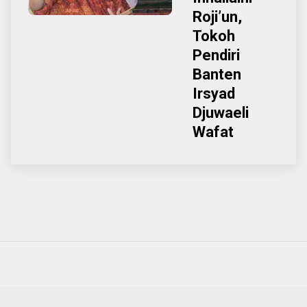
Roji’un,
Tokoh
Pendiri
Banten
Irsyad
Djuwaeli
Wafat