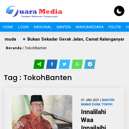
HOME
LOGIN
NASIONAL
BANTEN
MANCANEGARA
POLITIK
H
Pemuda
Bukan Sekadar Gerak Jalan, Camat Kalanganyar Ba
Beranda
/
TokohBanten
Tag : TokohBanten
07 JAN 2021 |
BANTEN
KABAR DUKA
TOKOH
Innalilahi
Waa
Innailaihi