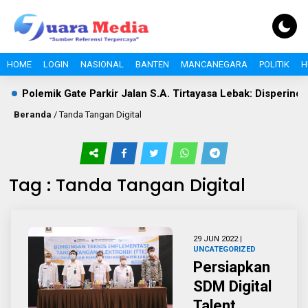
HOME
LOGIN
NASIONAL
BANTEN
MANCANEGARA
POLITIK
H
Polemik Gate Parkir Jalan S.A. Tirtayasa Lebak: Disperindag
Beranda
/
Tanda Tangan Digital
Tag : Tanda Tangan Digital
29 JUN 2022 |
UNCATEGORIZED
Persiapkan
SDM Digital
Talent ,