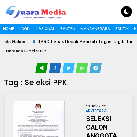
HOME
LOGIN
NASIONAL
BANTEN
MANCANEGARA
POLITIK
H
pada Hakim
DPRD Lebak Desak Pemkab Tegas Tagih Tunggaka
Beranda
/
Seleksi PPK
Tag : Seleksi PPK
19 NOV 2022 |
ADVERTORIAL
SELEKSI
CALON
ANGGOTA