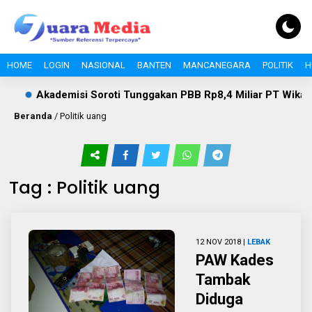
HOME
LOGIN
NASIONAL
BANTEN
MANCANEGARA
POLITIK
H
k
Akademisi Soroti Tunggakan PBB Rp8,4 Miliar PT Wika Se
Beranda
/
Politik uang
Tag : Politik uang
12 NOV 2018 |
LEBAK
PAW Kades
Tambak
Diduga