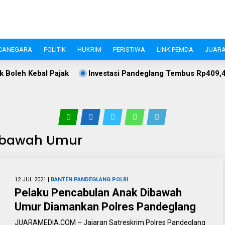
CANEGARA
POLITIK
HUKRIM
PERISTIWA
LINK PEMDA
JUARA
Investasi Pandeglang Tembus Rp409,4 Miliar, Pertanian Jad
Dibawah Umur
12 JUL 2021 |
BANTEN
PANDEGLANG
POLRI
Pelaku Pencabulan Anak Dibawah
Umur Diamankan Polres Pandeglang
JUARAMEDIA.COM – Jajaran Satreskrim Polres Pandeglang