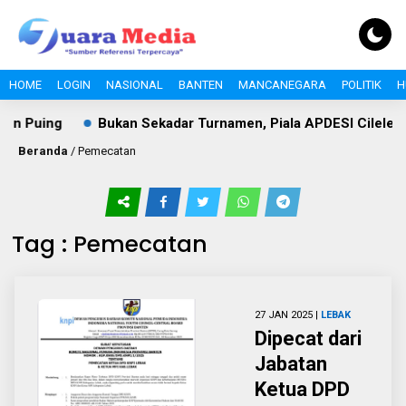
HOME
LOGIN
NASIONAL
BANTEN
MANCANEGARA
POLITIK
H
an Puing
Bukan Sekadar Turnamen, Piala APDESI Cileles 
Beranda
/
Pemecatan
Tag : Pemecatan
27 JAN 2025 |
LEBAK
Dipecat dari
Jabatan
Ketua DPD