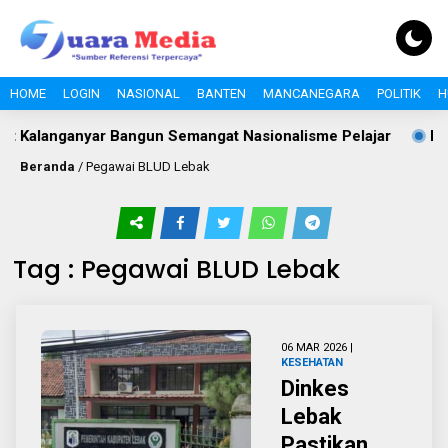
HOME
LOGIN
NASIONAL
BANTEN
MANCANEGARA
POLITIK
H
 Kalanganyar Bangun Semangat Nasionalisme Pelajar
Polem
Beranda
/
Pegawai BLUD Lebak
Tag : Pegawai BLUD Lebak
06 MAR 2026 |
KESEHATAN
Dinkes
Lebak
Pastikan