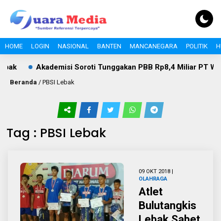
HOME
LOGIN
NASIONAL
BANTEN
MANCANEGARA
POLITIK
H
ebak
Akademisi Soroti Tunggakan PBB Rp8,4 Miliar PT Wika
Beranda
/
PBSI Lebak
Tag : PBSI Lebak
09 OKT 2018 |
OLAHRAGA
Atlet
Bulutangkis
Lebak Sabet