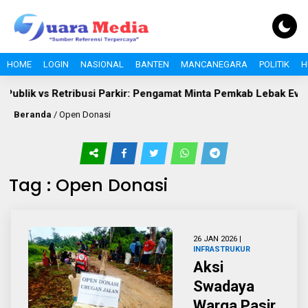
HOME
LOGIN
NASIONAL
BANTEN
MANCANEGARA
POLITIK
H
Publik vs Retribusi Parkir: Pengamat Minta Pemkab Lebak Evalua
Beranda
/
Open Donasi
Tag : Open Donasi
26 JAN 2026 |
INFRASTRUKUR
Aksi
Swadaya
Warga Pasir