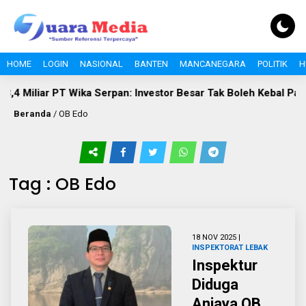
HOME
LOGIN
NASIONAL
BANTEN
MANCANEGARA
POLITIK
H
4 Miliar PT Wika Serpan: Investor Besar Tak Boleh Kebal Pajak
Beranda
/
OB Edo
Tag : OB Edo
18 NOV 2025 |
INSPEKTORAT LEBAK
Inspektur
Diduga
Aniaya OB,