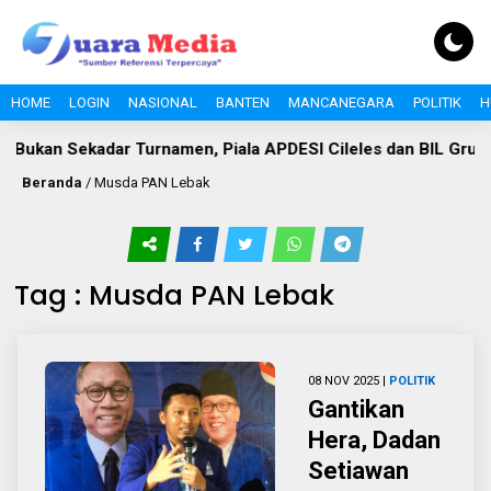
HOME
LOGIN
NASIONAL
BANTEN
MANCANEGARA
POLITIK
H
Bukan Sekadar Turnamen, Piala APDESI Cileles dan BIL Grup
Beranda
/
Musda PAN Lebak
Tag : Musda PAN Lebak
08 NOV 2025 |
POLITIK
Gantikan
Hera, Dadan
Setiawan