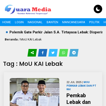
HOME
LOGIN
NASIONAL
BANTEN
MANCANEGARA
POLITIK
H
Polemik Gate Parkir Jalan S.A. Tirtayasa Lebak: Disperinda
Beranda
/
MoU KAI Lebak
Tag : MoU KAI Lebak
22 JUL 2025 |
MOU
PEMKAB LEBAK DAN PT
KAI
Pemkab
Lebak dan