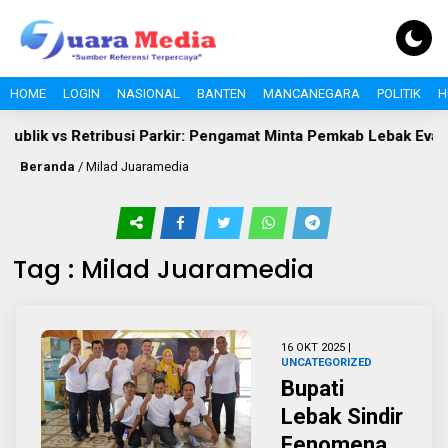
HOME
LOGIN
NASIONAL
BANTEN
MANCANEGARA
POLITIK
H
ublik vs Retribusi Parkir: Pengamat Minta Pemkab Lebak Evaluasi
Beranda
/
Milad Juaramedia
Tag : Milad Juaramedia
16 OKT 2025 |
UNCATEGORIZED
Bupati
Lebak Sindir
Fenomena