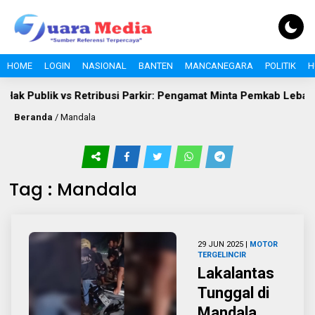
HOME
LOGIN
NASIONAL
BANTEN
MANCANEGARA
POLITIK
H
Hak Publik vs Retribusi Parkir: Pengamat Minta Pemkab Lebak Ev
Beranda
/
Mandala
Tag : Mandala
29 JUN 2025 |
MOTOR
TERGELINCIR
Lakalantas
Tunggal di
Mandala,