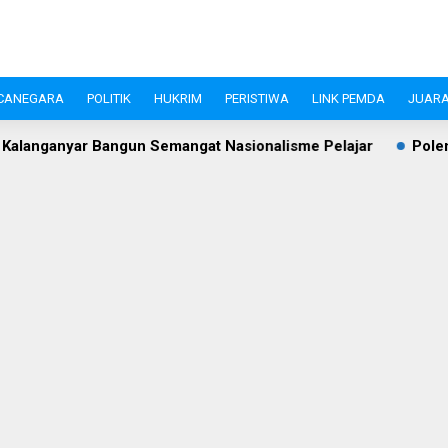
CANEGARA
POLITIK
HUKRIM
PERISTIWA
LINK PEMDA
JUARA
Bangun Semangat Nasionalisme Pelajar
Polemik Gate Parkir