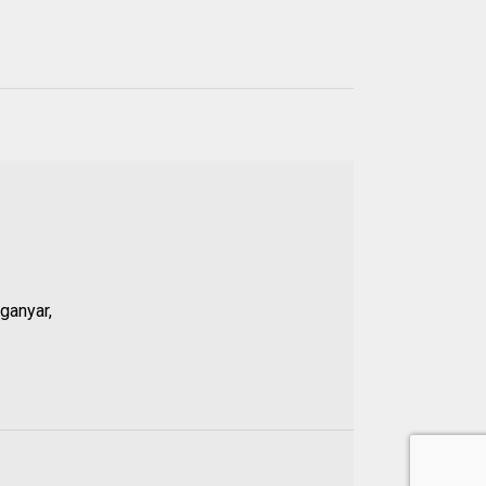
Populer
21 JUL 2026
01.
Anggota DPRD Banten
Soroti Dugaan
Kejanggalan Kasus
ganyar,
Pengeroyokan Baehaki,
Propam Diminta Periksa
Polsek Malingping
20 JUL 2026
02.
Nama Dikaitkan dengan
Dugaan Penculikan Aktivis,
Ketua DPRD Lebak