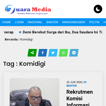
HOME
LOGIN
NASIONAL
BANTEN
MANCANEGARA
POLITIK
H
erserap
Demi Berebut Surga dari Ibu, Dua Saudara Ini Tin
Beranda
/
Komidigi
Tag : Komidigi
22 JUN 2026 |
KI
BANTEN
Rekrutmen
Komisi
Informasi