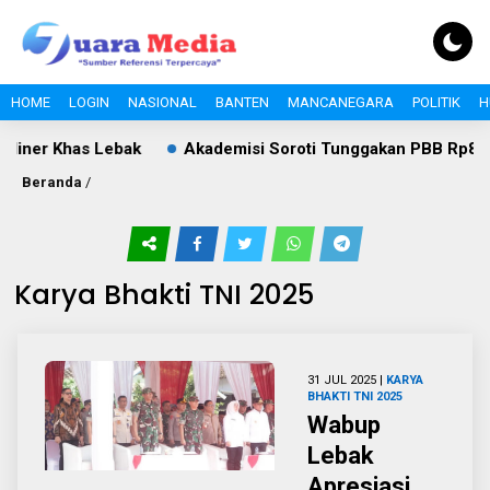
HOME
LOGIN
NASIONAL
BANTEN
MANCANEGARA
POLITIK
H
liner Khas Lebak
Akademisi Soroti Tunggakan PBB Rp8,4 Mi
Beranda
/
Karya Bhakti TNI 2025
31 JUL 2025 |
KARYA
BHAKTI TNI 2025
Wabup
Lebak
Apresiasi