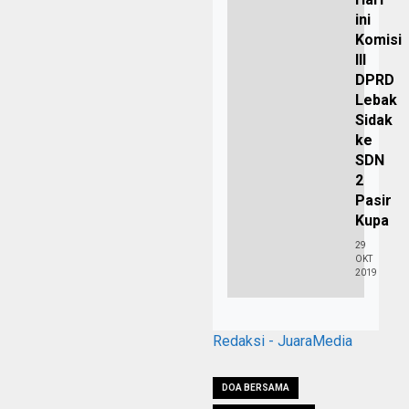
ini
Komisi
III
DPRD
Lebak
Sidak
ke
SDN
2
Pasir
Kupa
29
OKT
2019
Redaksi - JuaraMedia
DOA BERSAMA