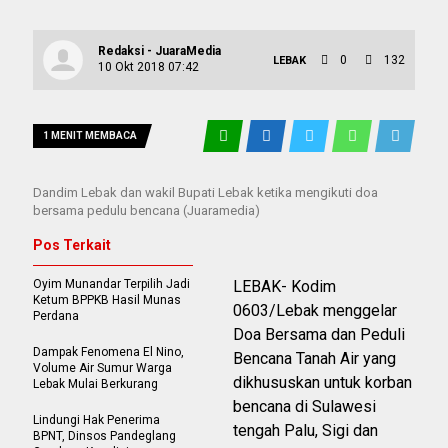
Redaksi - JuaraMedia
0
132
LEBAK
10 Okt 2018 07:42
1 MENIT MEMBACA
Dandim Lebak dan wakil Bupati Lebak ketika mengikuti doa
bersama pedulu bencana (Juaramedia)
Pos Terkait
Oyim Munandar Terpilih Jadi
LEBAK- Kodim
Ketum BPPKB Hasil Munas
0603/Lebak menggelar
Perdana
Doa Bersama dan Peduli
Dampak Fenomena El Nino,
Bencana Tanah Air yang
Volume Air Sumur Warga
dikhususkan untuk korban
Lebak Mulai Berkurang
bencana di Sulawesi
Lindungi Hak Penerima
tengah Palu, Sigi dan
BPNT, Dinsos Pandeglang