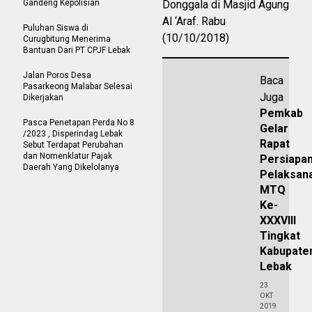
Gandeng Kepolisian
Donggala di Masjid Agung
Al ‘Araf. Rabu
Puluhan Siswa di
(10/10/2018)
Curugbitung Menerima
Bantuan Dari PT CPJF Lebak
Jalan Poros Desa
Baca
Pasarkeong Malabar Selesai
Juga
Dikerjakan
Pemkab
Pasca Penetapan Perda No 8
Gelar
/2023 , Disperindag Lebak
Rapat
Sebut Terdapat Perubahan
dan Nomenklatur Pajak
Persiapa
Daerah Yang Dikelolanya
Pelaksan
MTQ
Ke-
XXXVIII
Tingkat
Kabupate
Lebak
23
OKT
2019