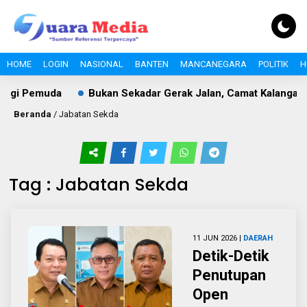
HOME
LOGIN
NASIONAL
BANTEN
MANCANEGARA
POLITIK
H
ergi Pemuda
Bukan Sekadar Gerak Jalan, Camat Kalanganya
Beranda
/
Jabatan Sekda
Tag : Jabatan Sekda
11 JUN 2026 |
DAERAH
Detik-Detik
Penutupan
Open