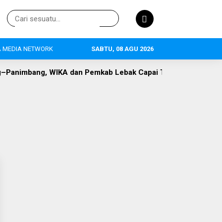
 MEDIA NETWORK
SABTU, 08 AGU 2026
 dan Pemkab Lebak Capai Titik Temu
DLH Lebak Dorong Pe