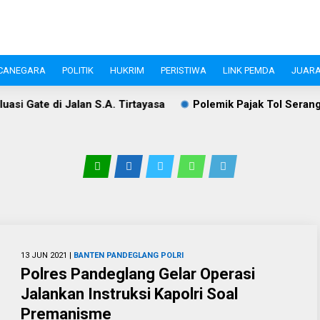
CANEGARA
POLITIK
HUKRIM
PERISTIWA
LINK PEMDA
JUARA
S.A. Tirtayasa
Polemik Pajak Tol Serang–Panimbang, WIKA
13 JUN 2021 |
BANTEN
PANDEGLANG
POLRI
Polres Pandeglang Gelar Operasi
Jalankan Instruksi Kapolri Soal
Premanisme