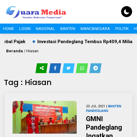
HOME
LOGIN
NASIONAL
BANTEN
MANCANEGARA
POLITIK
H
ebal Pajak
Investasi Pandeglang Tembus Rp409,4 Miliar, P
Beranda
/
Hiasan
Tag : Hiasan
23 JUL 2021 |
BANTEN
PANDEGLANG
GMNI
Pandeglang
Ingatkan