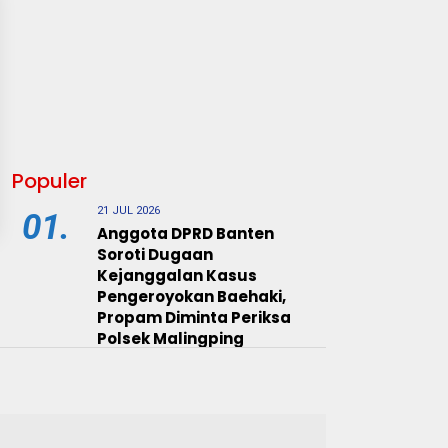
Populer
21 JUL 2026
01.
Anggota DPRD Banten
Soroti Dugaan
Kejanggalan Kasus
Pengeroyokan Baehaki,
Propam Diminta Periksa
Polsek Malingping
20 JUL 2026
02.
Nama Dikaitkan dengan
Dugaan Penculikan Aktivis,
Ketua DPRD Lebak