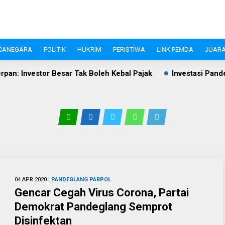
CANEGARA
POLITIK
HUKRIM
PERISTIWA
LINK PEMDA
JUARA
r Tak Boleh Kebal Pajak
Investasi Pandeglang Tembus Rp409
04 APR 2020 |
PANDEGLANG
PARPOL
Gencar Cegah Virus Corona, Partai
Demokrat Pandeglang Semprot
Disinfektan