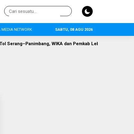
 MEDIA NETWORK
SABTU, 08 AGU 2026
l Serang–Panimbang, WIKA dan Pemkab Lebak Capai Titik Temu