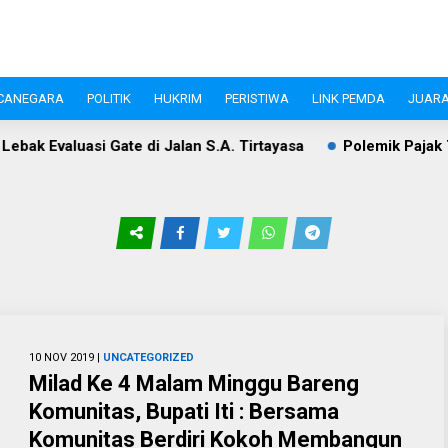
CANEGARA
POLITIK
HUKRIM
PERISTIWA
LINK PEMDA
JUARA
k Evaluasi Gate di Jalan S.A. Tirtayasa
Polemik Pajak To
10 NOV 2019 |
UNCATEGORIZED
Milad Ke 4 Malam Minggu Bareng
Komunitas, Bupati Iti : Bersama
Komunitas Berdiri Kokoh Membangun