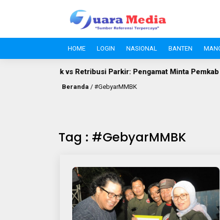
HOME
LOGIN
NASIONAL
BANTEN
MAN
Hak Publik vs Retribusi Parkir: Pengamat Minta Pemkab Leba
Beranda
/
#GebyarMMBK
Tag : #GebyarMMBK