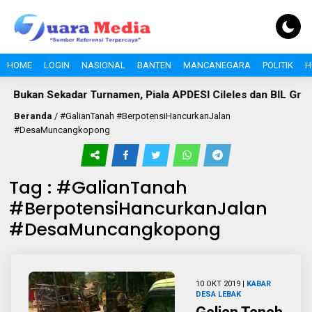
HOME
LOGIN
NASIONAL
BANTEN
MANCANEGARA
POLITIK
H
Bukan Sekadar Turnamen, Piala APDESI Cileles dan BIL Gru
Beranda
/
#GalianTanah #BerpotensiHancurkanJalan
#DesaMuncangkopong
Tag : #GalianTanah
#BerpotensiHancurkanJalan
#DesaMuncangkopong
10 OKT 2019 |
KABAR
DESA
LEBAK