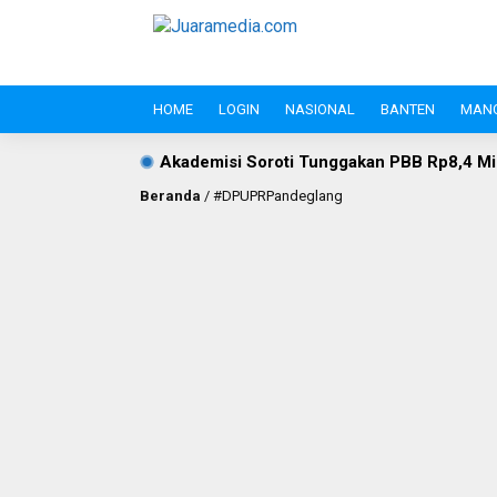
HOME
LOGIN
NASIONAL
BANTEN
MAN
Akademisi Soroti Tunggakan PBB Rp8,4 Miliar PT Wika Serpan: 
Beranda
/
#DPUPRPandeglang