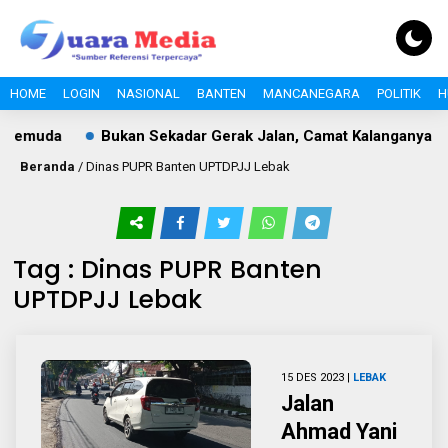
HOME
LOGIN
NASIONAL
BANTEN
MANCANEGARA
POLITIK
H
Pemuda
Bukan Sekadar Gerak Jalan, Camat Kalanganyar Ba
Beranda
/
Dinas PUPR Banten UPTDPJJ Lebak
Tag : Dinas PUPR Banten
UPTDPJJ Lebak
15 DES 2023 |
LEBAK
Jalan
Ahmad Yani