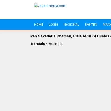
HOME
LOGIN
NASIONAL
BANTEN
MAN
n Sekadar Turnamen, Piala APDESI Cileles dan BIL Grup Jadi
Beranda
/
Desember