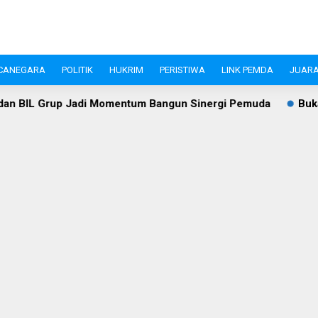
CANEGARA
POLITIK
HUKRIM
PERISTIWA
LINK PEMDA
JUARA
 Momentum Bangun Sinergi Pemuda
Bukan Sekadar Gerak Ja