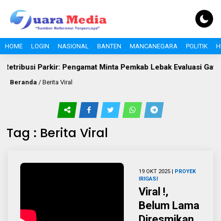
HOME
LOGIN
NASIONAL
BANTEN
MANCANEGARA
POLITIK
H
Retribusi Parkir: Pengamat Minta Pemkab Lebak Evaluasi Gate di
Beranda
/
Berita Viral
Tag : Berita Viral
19 OKT 2025 |
PROYEK
IRIGASI
Viral !,
Belum Lama
Diresmikan,