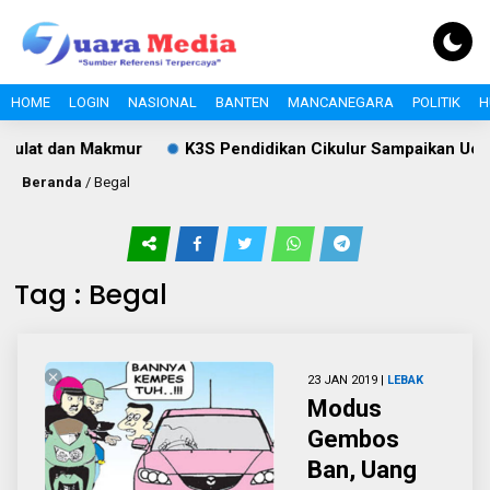
HOME
LOGIN
NASIONAL
BANTEN
MANCANEGARA
POLITIK
H
aulat dan Makmur
K3S Pendidikan Cikulur Sampaikan Uca
Beranda
/
Begal
Tag : Begal
23 JAN 2019 |
LEBAK
Modus
Gembos
Ban, Uang