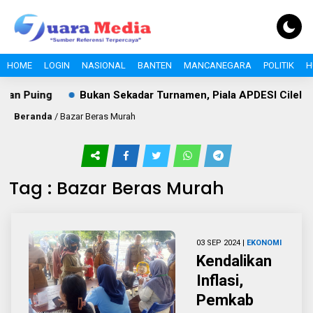
HOME
LOGIN
NASIONAL
BANTEN
MANCANEGARA
POLITIK
H
dan Puing
Bukan Sekadar Turnamen, Piala APDESI Cileles
Beranda
/
Bazar Beras Murah
Tag : Bazar Beras Murah
03 SEP 2024 |
EKONOMI
Kendalikan
Inflasi,
Pemkab