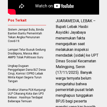
Pos Terkait
JUARAMEDIA, LEBAK –
Bupati Lebak Hasbi
Sistem Jemput Bola, Binda
Asyidiki Jayabaya
Banten Bantu Pemerintah
Tekan Angka Penurunan
menemukan fakta
Covid-19.
mengejutkan saat
melakukan inspeksi
Lempari Telur Busuk Gedung
Disdikpora, Massa Aksi
mendadak (sidak) ke UPT
AMPD Tolak Politisasi Guru
Dinas Sosial Kecamatan
Ungkap Dugaan
Malingping, Senin
Penggelapan Dana BLT Desa
(17/11/2025). Banyak
Ciruji, Komisi I DPRD Lebak
Minta Kajari Segera Turun
warga ternyata belum
Tangan
mengetahui bahwa
pemerintah pusat telah
Direktur Utama PLN Kunjungi
ULP Cikarang Kota dan UP3
menghapus tunggakan
Bekasi . Hasilnya Terdapat
BPJS bagi peserta
Beberapa Temuan
mandiri yang kini beralih