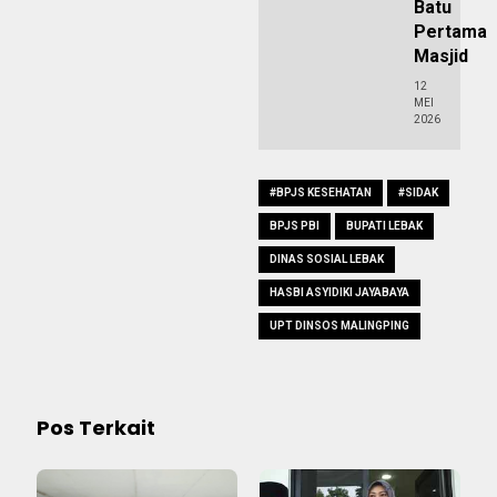
Batu
Pertama
Masjid
12
MEI
2026
#BPJS KESEHATAN
#SIDAK
BPJS PBI
BUPATI LEBAK
DINAS SOSIAL LEBAK
HASBI ASYIDIKI JAYABAYA
UPT DINSOS MALINGPING
Pos Terkait