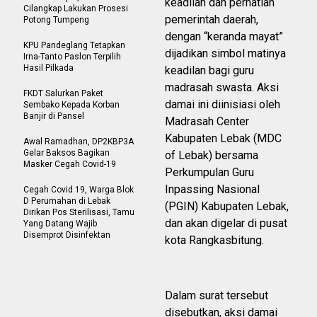
keadilan dan perhatian
Cilangkap Lakukan Prosesi
pemerintah daerah,
Potong Tumpeng
dengan “keranda mayat”
KPU Pandeglang Tetapkan
dijadikan simbol matinya
Irna-Tanto Paslon Terpilih
Hasil Pilkada
keadilan bagi guru
madrasah swasta. Aksi
FKDT Salurkan Paket
damai ini diinisiasi oleh
Sembako Kepada Korban
Banjir di Pansel
Madrasah Center
Kabupaten Lebak (MDC
Awal Ramadhan, DP2KBP3A
Gelar Baksos Bagikan
of Lebak) bersama
Masker Cegah Covid-19
Perkumpulan Guru
Inpassing Nasional
Cegah Covid 19, Warga Blok
D Perumahan di Lebak
(PGIN) Kabupaten Lebak,
Dirikan Pos Sterilisasi, Tamu
dan akan digelar di pusat
Yang Datang Wajib
Disemprot Disinfektan
kota Rangkasbitung.
Dalam surat tersebut
disebutkan, aksi damai