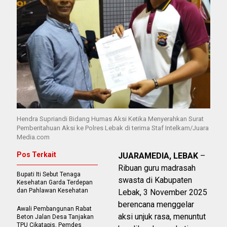
Hendra Supriandi Bidang Humas Aksi Ketika Menyerahkan Surat
Pemberitahuan Aksi ke Polres Lebak di terima Staf Intelkam/Juara
Media.com
Pos Terkait
JUARAMEDIA, LEBAK
–
Ribuan guru madrasah
Bupati Iti Sebut Tenaga
swasta di Kabupaten
Kesehatan Garda Terdepan
dan Pahlawan Kesehatan
Lebak, 3 November 2025
berencana menggelar
Awali Pembangunan Rabat
aksi unjuk rasa, menuntut
Beton Jalan Desa Tanjakan
TPU Cikatapis, Pemdes