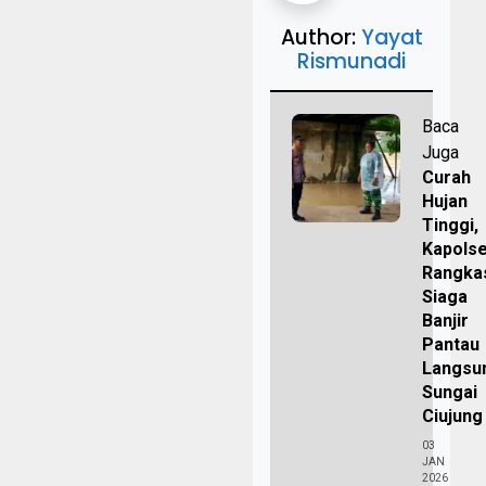
Author:
Yayat
Rismunadi
Baca
Juga
Curah
Hujan
Tinggi,
Kapols
Rangka
Siaga
Banjir
Pantau
Langsu
Sungai
Ciujung
03
JAN
2026