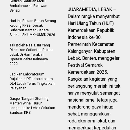
Berikan Bantuan Mobil
Ambulance ke Relawan
JUARAMEDIA, LEBAK –
Sehati
Dalam rangka menyambut
Hari ini, Ribuan Buruh Serang
Hari Ulang Tahun (HUT)
Kepung KP3B, Desak
Kemerdekaan Republik
Gubernur Banten Segera
Sahkan SK UMK–UMSK 2026
Indonesia ke-80,
Pemerintah Kecamatan
Tak Boleh Razia, Ini Yang
Dilakukan Satlantas Polres
Kalanganyar, Kabupaten
Lebak Di Hari Terakhir
Lebak, Banten, menggelar
Operasi Zebra Kalimaya
2020
Festival Semarak
Kemerdekaan 2025.
Jadikan Laboratorium
Rangkaian kegiatan yang
Rujukan, UPT Laboratorium
DLH Lebak Terus Tingkatkan
berlangsung meriah ini tak
Pelayanan
hanya menyulut semangat
Gaspol Tangani Stunting,
nasionalisme, tetapi juga
Menteri Wihaji Turun
mendorong gaya hidup
Langsung ke Lebak Salurkan
Bantuan KRS
sehat, menggerakkan
roda ekonomi lokal, dan
memperkuat kepedulian