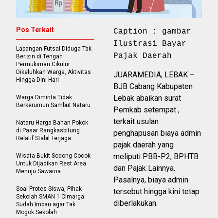
Pos Terkait
Caption : gambar
Ilustrasi Bayar
Lapangan Futsal Diduga Tak
Pajak Daerah
Berizin di Tengah
Permukiman Cikulur
Dikeluhkan Warga, Aktivitas
JUARAMEDIA, LEBAK –
Hingga Dini Hari
BJB Cabang Kabupaten
Lebak abaikan surat
Warga Diminta Tidak
Berkerumun Sambut Nataru
Pemkab setempat ,
terkait usulan
Nataru Harga Bahan Pokok
di Pasar Rangkasbitung
penghapusan biaya admin
Relatif Stabil Terjaga
pajak daerah yang
meliputi PBB-P2, BPHTB
Wisata Bukit Sodong Cocok
Untuk Dijadikan Rest Area
dan Pajak Lainnya.
Menuju Sawarna
Pasalnya, biaya admin
Soal Protes Siswa, Pihak
tersebut hingga kini tetap
Sekolah SMAN 1 Cimarga
diberlakukan.
Sudah Imbau agar Tak
Mogok Sekolah