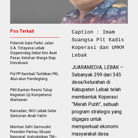
Pos Terkait
Caption : Imam
Suangsa Plt Kadis
Polemik Gate Parkir Jalan
Koperasi dan UMKM
S.A. Tirtayasa Lebak:
Disperindag Sebut Kini Aset
Lebak
Pasar, Keluhan Warga Siap
Dievaluasi
JUARAMEDIA, LEBAK –
Pol PP Kembali Tertibkan PKL
Sebanyak 299 dari 345
Alun-alun Pandeglang
desa/kelurahan di
Kabupaten Lebak telah
PWI Banten Resmi Tutup
Kegiatan Uji Kompetensi
membentuk Koperasi
Wartawan
“Merah Putih”, sebuah
Ramadan, IWO Lebak Gelar
program strategis yang
Santunan Anak Yatim
digagas untuk
memperkuat ekonomi
Menhan Safri Samsudin:
Presiden Pantau Situasi
masyarakat desa.
Nasional, Instruksikan TNI–